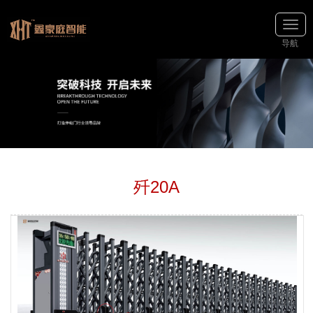
导航
歼20A