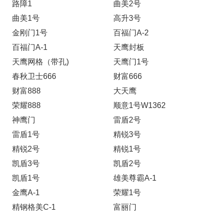
路障1
曲美2号
曲美1号
高升3号
金刚门1号
百福门A-2
百福门A-1
天鹰封板
天鹰网格（带孔)
天鹰门1号
春秋卫士666
财富666
财富888
大天鹰
荣耀888
顺意1号W1362
神鹰门
雷盾2号
雷盾1号
精锐3号
精锐2号
精锐1号
凯盾3号
凯盾2号
凯盾1号
雄美尊霸A-1
金鹰A-1
荣耀1号
精钢格美C-1
富丽门