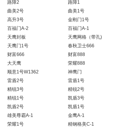
路障2
路障1
曲美2号
曲美1号
高升3号
金刚门1号
百福门A-2
百福门A-1
天鹰封板
天鹰网格（带孔)
天鹰门1号
春秋卫士666
财富666
财富888
大天鹰
荣耀888
顺意1号W1362
神鹰门
雷盾2号
雷盾1号
精锐3号
精锐2号
精锐1号
凯盾3号
凯盾2号
凯盾1号
雄美尊霸A-1
金鹰A-1
荣耀1号
精钢格美C-1