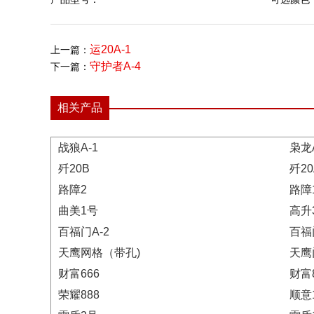
运20A-1
上一篇：
守护者A-4
下一篇：
相关产品
战狼A-1
枭龙A
歼20B
歼20
路障2
路障
曲美1号
高升
百福门A-2
百福
天鹰网格（带孔)
天鹰
财富666
财富8
荣耀888
顺意