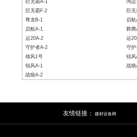
巨无霸A-1
鸿运
巨无霸F-2
巨无
尊龙B-1
启航A
启航A-1
辉腾A
运20A-2
运20
守护者A-2
守护
雄风1号
锐风A
锐风A-1
战狼A
战狼A-2
友情链接：
建材设备网