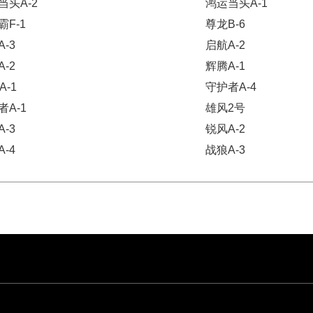
当头A-2
鸿运当头A-1
霸F-1
尊龙B-6
-3
启航A-2
-2
辉腾A-1
A-1
守护者A-4
者A-1
雄风2号
-3
锐风A-2
-4
战狼A-3