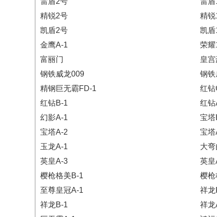
雷盾2号
雷盾
精锐2号
精锐
凯盾2号
凯盾
金鹰A-1
荣耀
富丽门
皇宫
钢铁威龙009
钢铁
精钢巨无霸FD-1
红钻C
红钻B-1
红钻A
幻影A-1
宝塔B
宝塔A-2
宝塔A
玉龙A-1
大弯
英皇A-3
英皇A
樱枪格美B-1
樱枪
至尊皇冠A-1
祥龙F
祥龙B-1
祥龙A