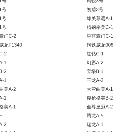
1号
精锐3号
1号
凯盾3号
1号
雄美尊霸A-1
1号
精钢格美C-1
豪门C-2
皇宫豪门C-1
威龙F1340
钢铁威龙008
-2
红钻C-1
-1
幻影A-2
-2
宝塔B-1
-1
玉龙A-2
曲美A-2
大弯曲美A-1
-1
樱枪格美B-2
格美A-1
至尊皇冠A-2
-1
腾龙A-5
-2
瑞龙A-1