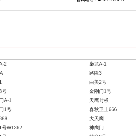
-2
枭龙A-1
A
路障3
1
曲美2号
3号
金刚门1号
门A-1
天鹰封板
门1号
春秋卫士666
88
大天鹰
1号W1362
神鹰门