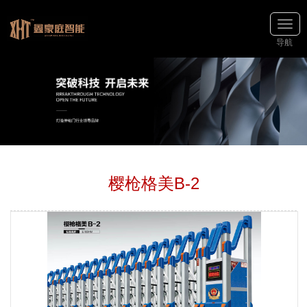
导航
樱枪格美B-2