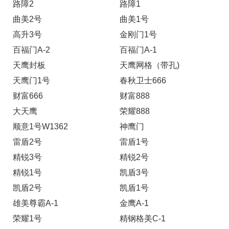
路障2
路障1
曲美2号
曲美1号
高升3号
金刚门1号
百福门A-2
百福门A-1
天鹰封板
天鹰网格（带孔)
天鹰门1号
春秋卫士666
财富666
财富888
大天鹰
荣耀888
顺意1号W1362
神鹰门
雷盾2号
雷盾1号
精锐3号
精锐2号
精锐1号
凯盾3号
凯盾2号
凯盾1号
雄美尊霸A-1
金鹰A-1
荣耀1号
精钢格美C-1